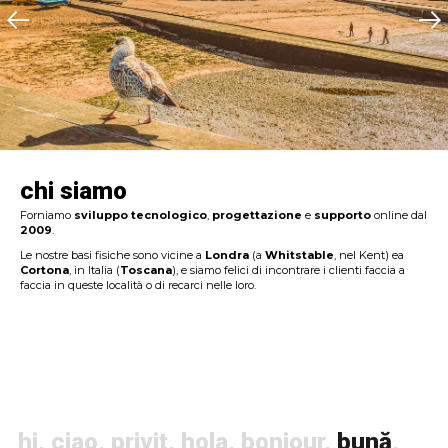
chi siamo
Forniamo
sviluppo tecnologico
,
progettazione
e
supporto
online dal
2009
.
Le nostre basi fisiche sono vicine a
Londra
(a
Whitstable
, nel Kent) ea
Cortona
, in Italia (
Toscana
), e siamo felici di incontrare i clienti faccia a
faccia in queste località o di recarci nelle loro.
hi
,
ciao
,
privit
,
hola
,
bonjour
,
bună
,