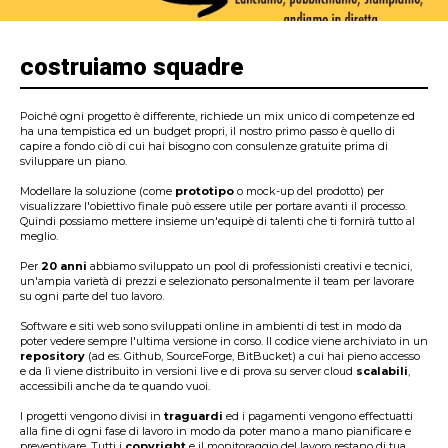
costruiamo squadre
Poiché ogni progetto è differente, richiede un mix unico di competenze ed
ha una tempistica ed un budget propri, il nostro primo passo è quello di
capire a fondo ciò di cui hai bisogno con consulenze gratuite prima di
sviluppare un piano.
Modellare la soluzione (come
prototipo
o mock-up del prodotto) per
visualizzare l'obiettivo finale può essere utile per portare avanti il processo.
Quindi possiamo mettere insieme un'equipè di talenti che ti fornirà tutto al
meglio.
Per
20 anni
abbiamo sviluppato un pool di professionisti creativi e tecnici,
un'ampia varietà di prezzi e selezionato personalmente il team per lavorare
su ogni parte del tuo lavoro.
Software e siti web sono sviluppati online in ambienti di test in modo da
poter vedere sempre l'ultima versione in corso. Il codice viene archiviato in un
repository
(ad es. Github, SourceForge, BitBucket) a cui hai pieno accesso
e da lì viene distribuito in versioni live e di prova su server cloud
scalabili
,
accessibili anche da te quando vuoi.
I progetti vengono divisi in
traguardi
ed i pagamenti vengono effectuatti
alla fine di ogni fase di lavoro in modo da poter mano a mano pianificare e
preventivare. Tutti i
copyright
e il monitoraggio del lavoro restano di tua