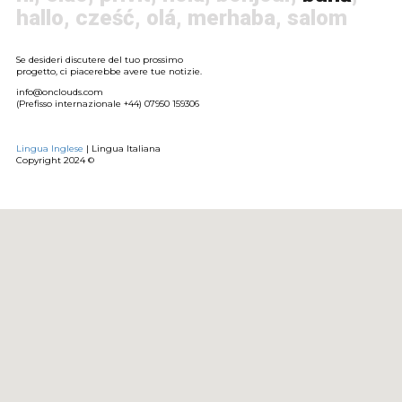
hallo
,
cześć
,
olá
,
merhaba
,
salom
Se desideri discutere del tuo prossimo
progetto, ci piacerebbe avere tue notizie.
info@onclouds.com
(Prefisso internazionale +44) 07950 159306
Lingua Inglese
| Lingua Italiana
Copyright 2024 ©