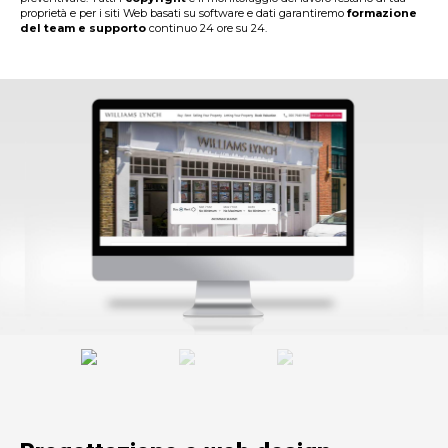
proprietà e per i siti Web basati su software e dati garantiremo
formazione
del team e supporto
continuo 24 ore su 24.